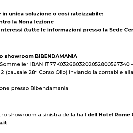
 in unica soluzione o così rateizzabile:
 entro la Nona lezione
teressi (tutte le informazioni presso la Sede Cen
o lo showroom BIBENDAMANIA
na Sommelier IBAN IT77K0326803202052800567340
(causale 28° Corso Olio) inviando la contabile all
zione presso Bibendamania
ostro showroom a
sinistra della hall
dell'Hotel Rome C
.it