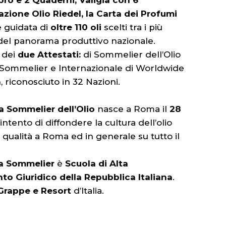
bro e 2 Quaderni, Valigia con 6
zione Olio Riedel, la Carta dei Profumi
 guidata di
oltre 110 oli
scelti tra i più
ci del panorama produttivo nazionale.
 dei
due Attestati:
di Sommelier dell’Olio
a Sommelier e Internazionale di Worldwide
 riconosciuto in 32 Nazioni.
a Sommelier dell’Olio
nasce a Roma il
28
l’intento di diffondere la cultura dell’olio
i qualità a Roma ed in generale su tutto il
na Sommelier
è
Scuola di Alta
to Giuridico della Repubblica Italiana
.
, Grappe e Resort
d’Italia.