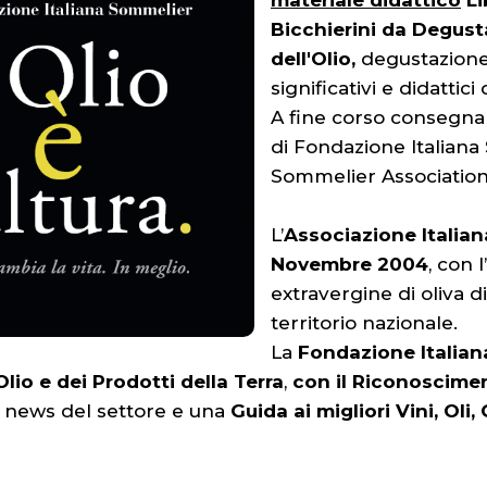
materiale didattico
Li
Bicchierini da Degusta
dell'Olio,
degustazione
significativi e didatti
A fine corso consegna
di Fondazione Italian
Sommelier Association,
L’
Associazione Italian
Novembre 2004
, con 
extravergine di oliva d
territorio nazionale.
La
Fondazione Italia
lio e dei Prodotti della Terra
,
con il Riconoscimen
i, news del settore e una
Guida ai migliori Vini, Oli