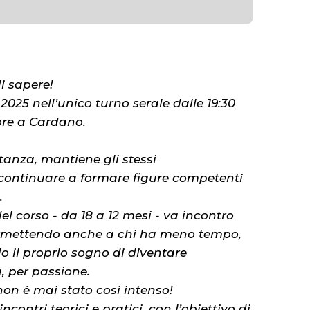
di sapere!
2025 nell’unico turno serale dalle 19:30
ore a Cardano.
tanza, mantiene gli stessi
r continuare a formare figure competenti
.
el corso - da 18 a 12 mesi - va incontro
ermettendo anche a chi ha meno tempo,
o il proprio sogno di diventare
, per passione.
on è mai stato così intenso!
contri teorici e pratici, con l’obiettivo di