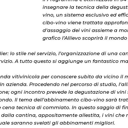
insegnare la tecnica della degusta
vino, un sistema esclusivo ed ef
cibo-vino viene trattata approf
d’assaggio dei vini assieme a molt
grafico l’Allievo scoprirà il mon
r: lo stile nel servizio, l’organizzazione di una cant
rvizio. A tutto questo si aggiunge un fantastico ma
zienda vitivinicola per conoscere subito da vicino i
in azienda. Procedendo nel percorso di studio, l'a
e; ogni incontro prevede la degustazione di vini s
 mondo. Il tema dell’abbinamento cibo-vino sarà tr
le cena tecnica di commiato. In questo saggio di f
dalla cantina, appositamente allestita, i vini che r
uale saranno svelati gli abbinamenti migliori.