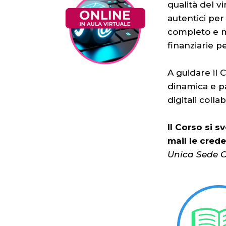
qualità del vi
autentici per
completo e m
finanziarie p
A guidare il C
dinamica e pa
digitali collab
Il Corso si s
mail le crede
Unica Sede O