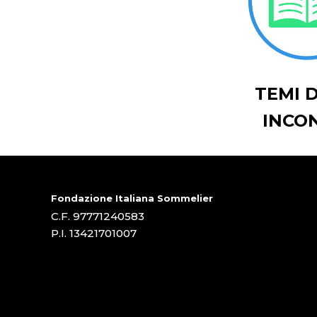
TEMI 
INCO
Fondazione Italiana Sommelier
C.F. 97771240583
P.I. 13421701007