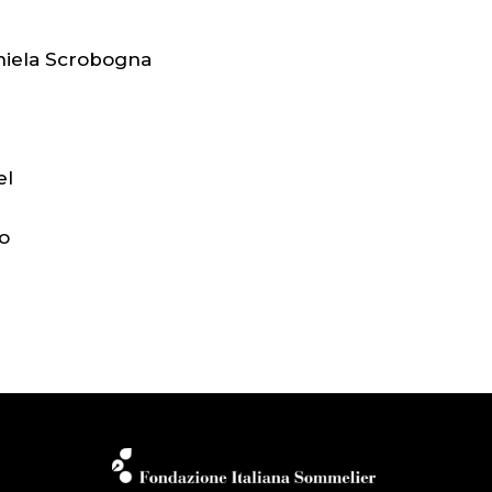
niela Scrobogna
el
o
i