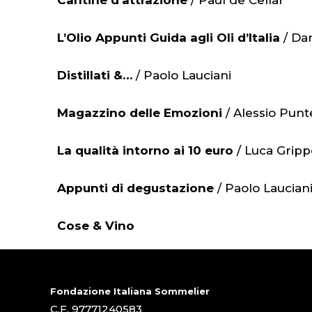
Cantine d’attrazione
/ Paul de Cellar
L’Olio
Appunti Guida agli Oli d’Italia
/ Da
Distillati &…
/ Paolo Lauciani
Magazzino delle Emozioni
/ Alessio Punt
La qualità intorno ai 10 euro
/ Luca Gripp
Appunti di degustazione
/ Paolo Laucian
Cose & Vino
Fondazione Italiana Sommelier
C.F. 97771240583