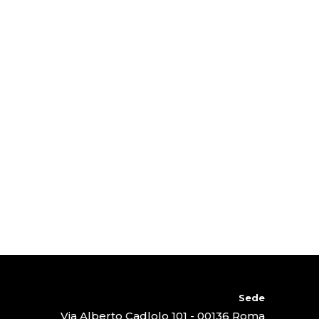
Sede
Via Alberto Cadlolo 101 - 00136 Roma