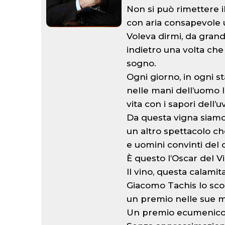
Non si può rimettere il
con aria consapevole 
Voleva dirmi, da grand
indietro una volta che
sogno.
Ogni giorno, in ogni st
nelle mani dell’uomo l
vita con i sapori dell’u
Da questa vigna siamo 
un altro spettacolo che
e uomini convinti del 
È questo l’Oscar del 
Il vino, questa calamit
Giacomo Tachis lo scor
un premio nelle sue mol
Un premio ecumenico ch